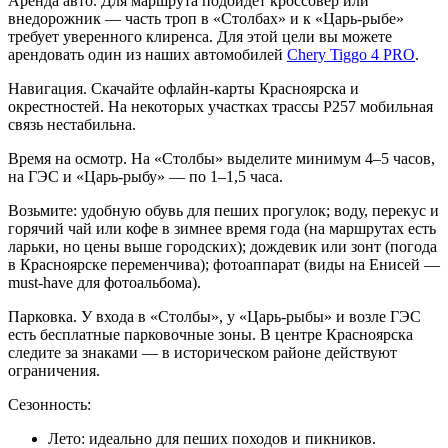
Аренда авто. Для маршрута подойдёт кроссовер или
внедорожник — часть троп в «Столбах» и к «Царь‑рыбе»
требует уверенного клиренса. Для этой цели вы можете
арендовать один из наших автомобилей
Chery Tiggo 4 PRO
.
Навигация. Скачайте офлайн‑карты Красноярска и
окрестностей. На некоторых участках трассы Р257 мобильная
связь нестабильна.
Время на осмотр. На «Столбы» выделите минимум 4–5 часов,
на ГЭС и «Царь‑рыбу» — по 1–1,5 часа.
Возьмите: удобную обувь для пеших прогулок; воду, перекус и
горячий чай или кофе в зимнее время года (на маршрутах есть
ларьки, но цены выше городских); дождевик или зонт (погода
в Красноярске переменчива); фотоаппарат (виды на Енисей —
must‑have для фотоальбома).
Парковка. У входа в «Столбы», у «Царь‑рыбы» и возле ГЭС
есть бесплатные парковочные зоны. В центре Красноярска
следите за знаками — в историческом районе действуют
ограничения.
Сезонность:
Лето: идеально для пеших походов и пикников.