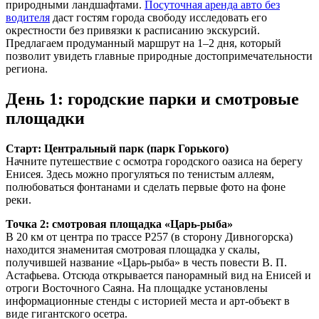
природными ландшафтами.
Посуточная аренда авто без
водителя
даст гостям города свободу исследовать его
окрестности без привязки к расписанию экскурсий.
Предлагаем продуманный маршрут на 1–2 дня, который
позволит увидеть главные природные достопримечательности
региона.
День 1: городские парки и смотровые
площадки
Старт: Центральный парк (парк Горького)
Начните путешествие с осмотра городского оазиса на берегу
Енисея. Здесь можно прогуляться по тенистым аллеям,
полюбоваться фонтанами и сделать первые фото на фоне
реки.
Точка 2: смотровая площадка «Царь‑рыба»
В 20 км от центра по трассе Р257 (в сторону Дивногорска)
находится знаменитая смотровая площадка у скалы,
получившей название «Царь‑рыба» в честь повести В. П.
Астафьева. Отсюда открывается панорамный вид на Енисей и
отроги Восточного Саяна. На площадке установлены
информационные стенды с историей места и арт‑объект в
виде гигантского осетра.